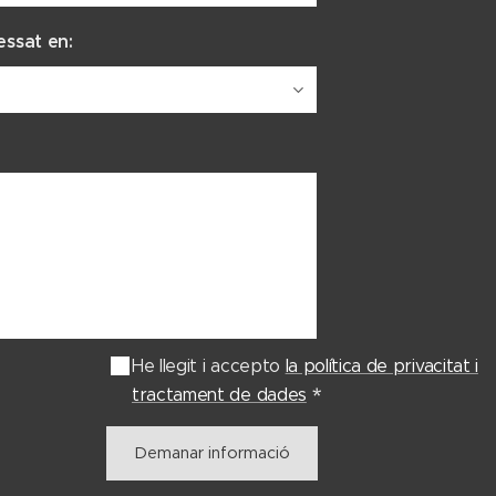
essat en:
He llegit i accepto
la política de privacitat i
tractament de dades
Demanar informació