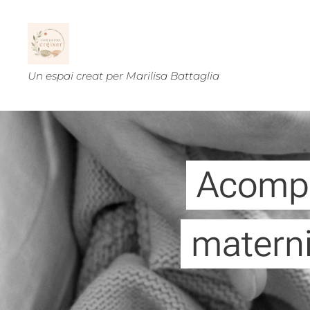
Un espai creat per Marilisa Battaglia
Acompa
materni