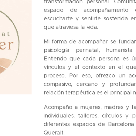
transformación personal. Comun
espacio de acompañamiento d
escucharte y sentirte sostenida 
que atraviesa la vida.
Mi forma de acompañar se funda
psicología perinatal, humanist
Entiendo que cada persona es úni
vínculos y el contexto en el qu
proceso. Por eso, ofrezco un a
compasivo, cercano y profund
relación terapéutica es el principal
Acompaño a mujeres, madres y fam
individuales, talleres, círculos y
diferentes espacios de Barcelon
Queralt.