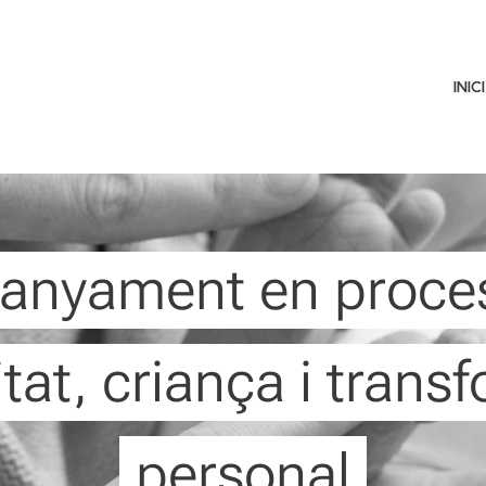
INICI
nyament en proce
tat, criança i trans
personal