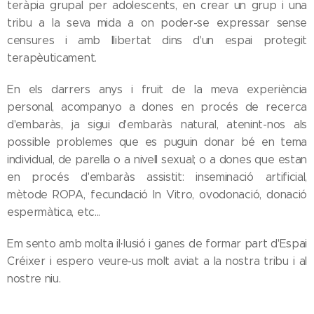
teràpia grupal per adolescents, en crear un grup i una
tribu a la seva mida a on poder-se expressar sense
censures i amb llibertat dins d'un espai protegit
terapèuticament.
En els darrers anys i fruit de la meva experiència
personal, acompanyo a dones en procés de recerca
d'embaràs, ja sigui d'embaràs natural, atenint-nos als
possible problemes que es puguin donar bé en tema
individual, de parella o a nivell sexual; o a dones que estan
en procés d'embaràs assistit: inseminació artificial,
mètode ROPA, fecundació In Vitro, ovodonació, donació
espermàtica, etc...
Em sento amb molta il·lusió i ganes de formar part d'Espai
Créixer i espero veure-us molt aviat a la nostra tribu i al
nostre niu.