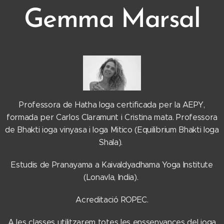
Gemma Marsal
Professora de Hatha Ioga certificada per la AEPY,
formada per Carlos Claramunt i Cristina mata. Professora
de Bhakti ioga vinyasa i Ioga Mitico (Equilibrium Bhakti Ioga
Shala).
Estudis de Pranayama a Kaivaldyadhama Yoga Institute
(Lonavla, India).
Acreditació ROPEC.
A les classes utilitzarem totes les enssenyances del ioga