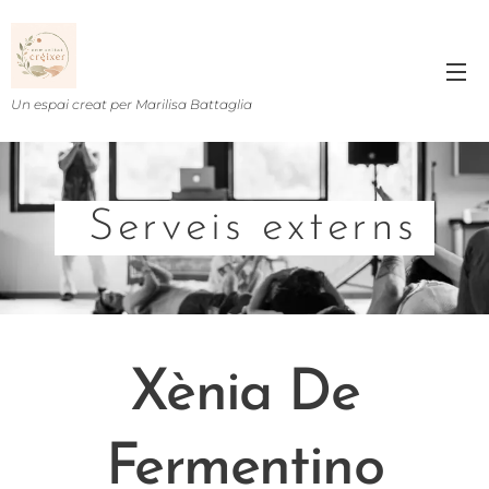
Un espai creat per Marilisa Battaglia
Serveis externs
Xènia De
Fermentino