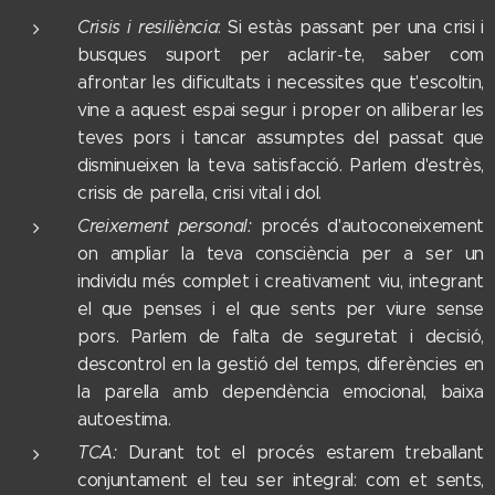
Crisis i resiliència
: Si estàs passant per una crisi i
busques suport per aclarir-te, saber com
afrontar les dificultats i necessites que t'escoltin,
vine a aquest espai segur i proper on alliberar les
teves pors i tancar assumptes del passat que
disminueixen la teva satisfacció. Parlem d'estrès,
crisis de parella, crisi vital i dol.
Creixement personal:
procés d'autoconeixement
on ampliar la teva consciència per a ser un
individu més complet i creativament viu, integrant
el que penses i el que sents per viure sense
pors. Parlem de falta de seguretat i decisió,
descontrol en la gestió del temps, diferències en
la parella amb dependència emocional, baixa
autoestima.
TCA:
Durant tot el procés estarem treballant
conjuntament el teu ser integral: com et sents,