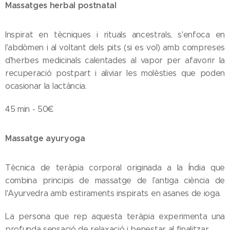
Massatges herbal postnatal
Inspirat en tècniques i rituals ancestrals, s'enfoca en
l'abdòmen i al voltant dels pits (si es vol) amb compreses
d'herbes medicinals calentades al vapor per afavorir la
recuperació postpart i aliviar les molèsties que poden
ocasionar la lactància.
45 min - 50€
Massatge ayuryoga
Tècnica de teràpia corporal originada a la Índia que
combina principis de massatge de l'antiga ciència de
l'Ayurvedra amb estiraments inspirats en asanes de ioga.
La persona que rep aquesta teràpia experimenta una
profunda sensació de relaxació i benestar al finalitzar.