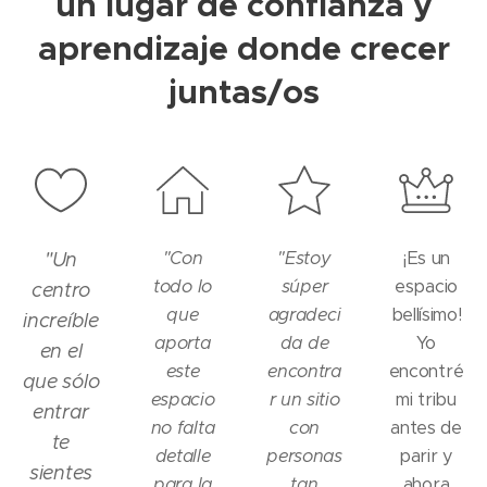
un lugar de confianza y
aprendizaje donde crecer
juntas/os
"Con
"Estoy
¡Es un
"Un
todo lo
súper
espacio
centro
que
agradeci
bellísimo!
increíble
aporta
da de
Yo
en el
este
encontra
encontré
que sólo
espacio
r un sitio
mi tribu
entrar
no falta
con
antes de
te
detalle
personas
parir y
sientes
para la
tan
ahora