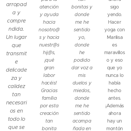
arropad
atención
bonitas y
sigo
a y
y ayuda
donde
yendo.
compre
hacia
me he
Hacer
ndida.
nosotro@
sentido
yoga con
Un lugar
s y hacia
yo,
Marilisa
nuestr@s
donde
es
que
hij@s,
he
maravillos
transmit
¡qué
podido
o y eso
e
gran
dar voz a
que yo
delicade
labor
mis
nunca lo
za y
hacéis!
duelos y
había
calidez
Gracias
miedos,
hecho
tan
família
donde
antes.
necesari
por esta
me he
¡Además
os en
creación
sentido
ahora
todo lo
tan
acompa
hay un
que se
bonita
ñada en
montón