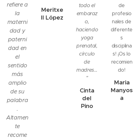
refiere a
todo el
de
Meritxe
la
embaraz
profesio
ll López
o,
nales de
materni
haciendo
diferente
dad y
yoga
s
paterni
prenatal,
disciplina
dad en
círculo
s! ¡Os lo
el
de
recomien
sentido
madres...
do!
más
"
Maria
amplio
Manyos
Cinta
de su
a
del
palabra
Pino
.
Altamen
te
recome